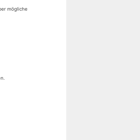
ber mögliche
en.