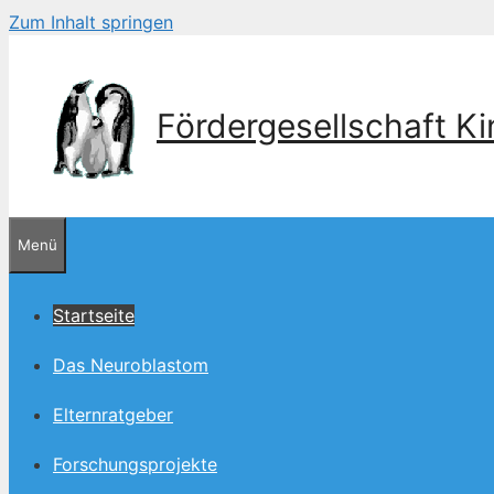
Zum Inhalt springen
Fördergesellschaft K
Menü
Startseite
Das Neuroblastom
Elternratgeber
Forschungsprojekte